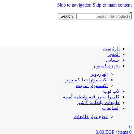
Skip to navigation
Skip to main content
Search
الرئيسية
المتجر
حسابي
اجهزه كمبيوتر
الهاردوير
اكسسوارات الكمبيوتر
اكسسوار انترنت
لاب توب
كاميرات مراقبة وانظمة أمنية
طابعات وانظمة كاشير
الطابعات
قطع غيار طابعات
0
0,00
EGP
/
items
0