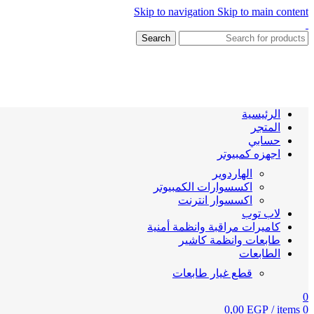
Skip to navigation
Skip to main content
Search
الرئيسية
المتجر
حسابي
اجهزه كمبيوتر
الهاردوير
اكسسوارات الكمبيوتر
اكسسوار انترنت
لاب توب
كاميرات مراقبة وانظمة أمنية
طابعات وانظمة كاشير
الطابعات
قطع غيار طابعات
0
0,00
EGP
/
items
0