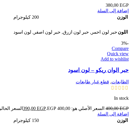
380,00
EGP
إضافة إلى السلة
الوزن
200 كيلوجرام
اللون
حبر لون احمر
,
حبر لون ازرق
,
حبر لون اصفر
,
لون اسود
-3%
Compare
Quick view
Add to wishlist
حبر الوان ريكو – لون اسود
الطابعات
,
قطع غيار طابعات
In stock
EGP
400,00
السعر الأصلي هو: 400,00 EGP.
EGP
390,00
السعر الحالي هو: ,00
إضافة إلى السلة
الوزن
150 كيلوجرام