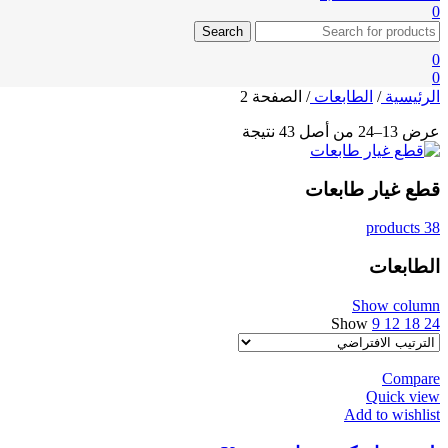
0
Search
0
0
الرئيسية
/
الطابعات
/
الصفحة 2
عرض 13–24 من أصل 43 نتيجة
قطع غيار طابعات
38 products
الطابعات
Show column
Show
9
12
18
24
Compare
Quick view
Add to wishlist