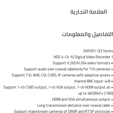
العلامة التجارية
التفاصيل والمعلومات
XVR301-Q3 Series
1 HDD 4-Ch 1U Digital Video Recorder
• Support H.265/H.264 video formats
• Support audio over coaxial cable(only for TVI cameras)
• Support TVI, AHD, CVI, CVBS, IP cameras with adaptive access
• 4/8-channel BNC input
• Support 1-ch CVBS output, 1-ch VGA output, 1-ch HDMI output at
up to 4K(3840 x 2160)
• HDMI and VGA simultaneous output
• Long transmission distance over coaxial cable
• Support mainstream cameras of ONVIF and RTSP protocols