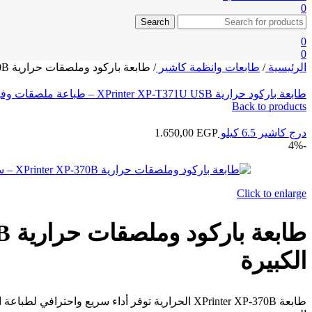
0
Search
0
0
الرئيسية
/
طابعات وانظمة كاشير
/
طابعة باركود وملصقات حرارية XPrinter XP-370B – سرعة عالية وطباعة احترافية للدفعات الكبيرة
طابعة باركود حرارية XPrinter XP-T371U USB – طباعة ملصقات وفواتير بسرعة عالية
Back to products
درج كاشير 6.5 كيلو
EGP
1.650,00
-4%
Click to enlarge
الكبيرة
طابعة XPrinter XP-370B الحرارية توفر أداء سريع