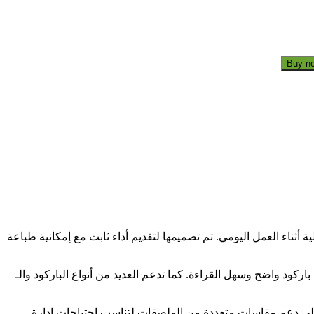
Buy n
دية عالية أثناء العمل اليومي. تم تصميمها لتقديم أداء ثابت مع إمكانية طباعة
ى تقنية الطباعة الحرارية المباشرة بدون حبر، مما يقلل من تكاليف الصيانة والتشغيل، مع دقة طباعة ممتازة 203 DPI لإنتاج باركود واضح وسهل القراءة. كما تدعم العديد من أنواع الباركود والـ
افة إلى دعم مقاسات متعددة من الملصقات لتناسب احتياجات إدارة