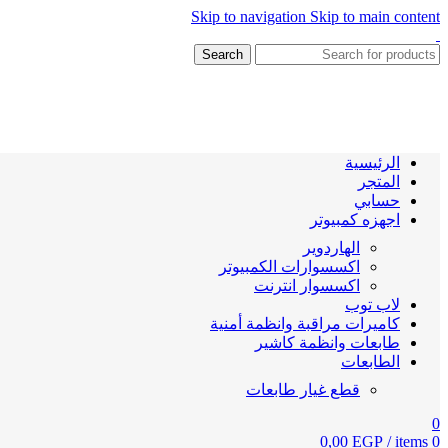
Skip to navigation
Skip to main content
Search
الرئيسية
المتجر
حسابي
اجهزه كمبيوتر
الهاردوير
اكسسوارات الكمبيوتر
اكسسوار انترنت
لاب توب
كاميرات مراقبة وانظمة أمنية
طابعات وانظمة كاشير
الطابعات
قطع غيار طابعات
0
0,00
EGP
/
items
0