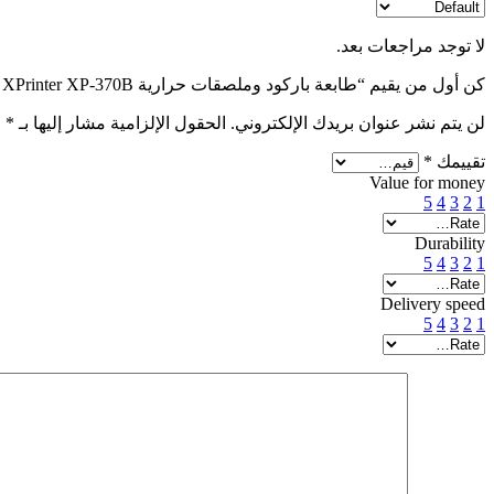
لا توجد مراجعات بعد.
كن أول من يقيم “طابعة باركود وملصقات حرارية XPrinter XP-370B – سرعة عالية وطباعة احترافية للدفعات الكبيرة”
لن يتم نشر عنوان بريدك الإلكتروني.
الحقول الإلزامية مشار إليها بـ
*
تقييمك
*
Value for money
5
4
3
2
1
Durability
5
4
3
2
1
Delivery speed
5
4
3
2
1