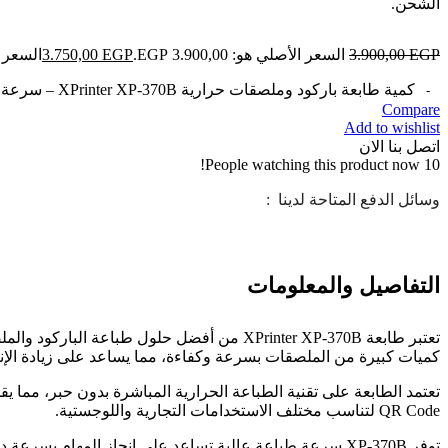
الشحن.
EGP
3.900,00
السعر الأصلي هو: 3.900,00 EGP.
EGP
3.750,00
السعر الحالي
كمية طابعة باركود وملصقات حرارية XPrinter XP-370B – سرعة عالية وطباعة احترافية للدفعات الكبيرة
Compare
Add to wishlist
اتصل بنا الان
People watching this product now!
10
وسائل الدفع المتاحة لدينا :
التفاصيل والمعلومات
تعتبر طابعة XPrinter XP-370B من أفضل حلول 
كميات كبيرة من الملصقات بسرعة وكفاءة، مما يساعد على زيادة الإنت
QR Code لتناسب مختلف الاستخدامات التجارية واللوجستية.
توفر XP-370B سرعة طباعة عالية تساعد على إنجاز المها