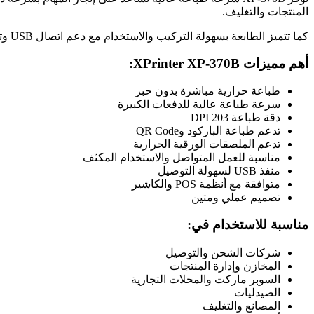
المنتجات والتغليف.
كما تتميز الطابعة بسهولة التركيب والاستخدام مع دعم اتصال USB وتوافق مع أنظمة Windows وأنظمة الكاشير ونقاط البيع POS المختلفة، مما يجعلها خيارًا ممتازًا للاستخدام التجاري والاحترافي.
أهم مميزات XPrinter XP-370B:
طباعة حرارية مباشرة بدون حبر
سرعة طباعة عالية للدفعات الكبيرة
دقة طباعة 203 DPI
تدعم طباعة الباركود وQR Code
تدعم الملصقات الورقية الحرارية
مناسبة للعمل المتواصل والاستخدام المكثف
منفذ USB لسهولة التوصيل
متوافقة مع أنظمة POS والكاشير
تصميم عملي ومتين
مناسبة للاستخدام في:
شركات الشحن والتوصيل
المخازن وإدارة المنتجات
السوبر ماركت والمحلات التجارية
الصيدليات
المصانع والتغليف