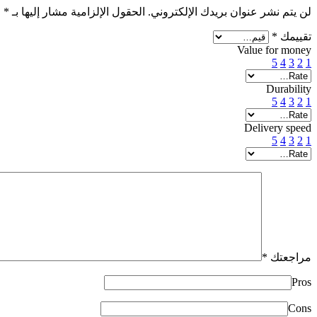
لن يتم نشر عنوان بريدك الإلكتروني.
الحقول الإلزامية مشار إليها بـ
*
تقييمك
*
Value for money
5
4
3
2
1
Durability
5
4
3
2
1
Delivery speed
5
4
3
2
1
مراجعتك
*
Pros
Cons