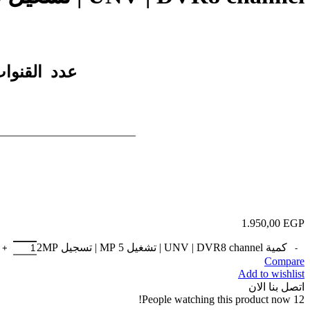
عدد القنوات | 8| مدخل VGA|مدخل HDMI|مدخل انتر
————————————–
1.950,00
EGP
كمية UNV | DVR8 channel | تشغيل 5 MP | تسجيل 2MP
Compare
Add to wishlist
اتصل بنا الان
People watching this product now!
12