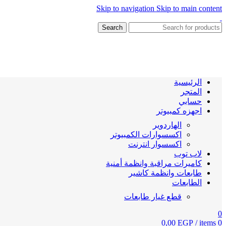
Skip to navigation
Skip to main content
Search
الرئيسية
المتجر
حسابي
اجهزه كمبيوتر
الهاردوير
اكسسوارات الكمبيوتر
اكسسوار انترنت
لاب توب
كاميرات مراقبة وانظمة أمنية
طابعات وانظمة كاشير
الطابعات
قطع غيار طابعات
0
0,00
EGP
/
items
0