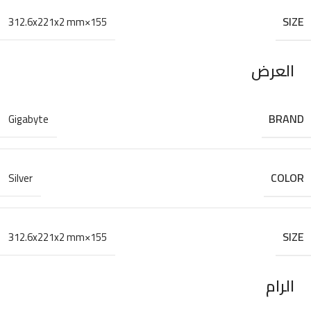
SIZE
155×312.6x221x2 mm
العرض
BRAND
Gigabyte
COLOR
Silver
SIZE
155×312.6x221x2 mm
الرام