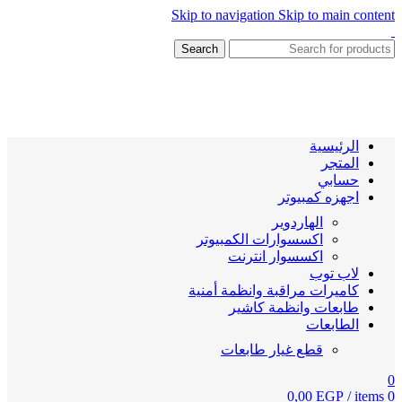
Skip to navigation
Skip to main content
Search
الرئيسية
المتجر
حسابي
اجهزه كمبيوتر
الهاردوير
اكسسوارات الكمبيوتر
اكسسوار انترنت
لاب توب
كاميرات مراقبة وانظمة أمنية
طابعات وانظمة كاشير
الطابعات
قطع غيار طابعات
0
0,00
EGP
/
items
0