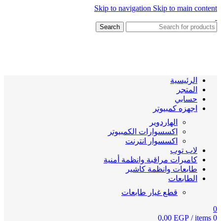
Skip to navigation
Skip to main content
Search
الرئيسية
المتجر
حسابي
اجهزه كمبيوتر
الهاردوير
اكسسوارات الكمبيوتر
اكسسوار انترنت
لاب توب
كاميرات مراقبة وانظمة أمنية
طابعات وانظمة كاشير
الطابعات
قطع غيار طابعات
0
0,00
EGP
/
items
0