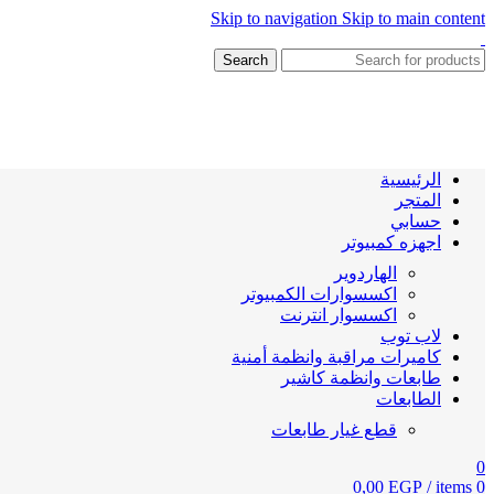
Skip to navigation
Skip to main content
Search
الرئيسية
المتجر
حسابي
اجهزه كمبيوتر
الهاردوير
اكسسوارات الكمبيوتر
اكسسوار انترنت
لاب توب
كاميرات مراقبة وانظمة أمنية
طابعات وانظمة كاشير
الطابعات
قطع غيار طابعات
0
0,00
EGP
/
items
0