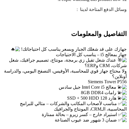
وسائل الدفع المتاحة لدينا :
التفاصيل والمعلومات
جهازك على قد شغلك الجبار وبسعر يناسب كل احتياجاتك!
جهاز بمعالج i5 – يناسب كل الاحتياجات
عندك شغل تقيل زي برمجة، مونتاج، تصميم جرافيك، شغل
شركات، CRM وERP؟
ولا محتاج جهاز قوي للمحاسبة، الأوفيس، التصفح اليومي، والدراسة
أونلاين؟
Siemens Tower P556
معالج Intel Core i5 جيل سادس
رامات 8GB DDR4
هارد 128 SSD + 500 HDD
مناسب لأصحاب المكاتب والشركات – مثالي للبرامج
المحاسبية، الـCRM، المونتاج والجرافيك
استيراد خارج – كسر زيرو – بحالة ممتازة
ضمان 3 شهور ضد عيوب الصناعة