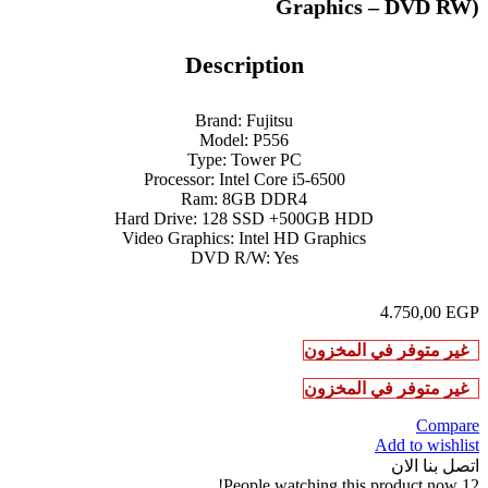
Graphics – DVD RW)
Description
Brand: Fujitsu
Model: P556
Type: Tower PC
Processor: Intel Core i5-6500
Ram: 8GB DDR4
Hard Drive: 128 SSD +500GB HDD
Video Graphics: Intel HD Graphics
DVD R/W: Yes
4.750,00
EGP
غير متوفر في المخزون
غير متوفر في المخزون
Compare
Add to wishlist
اتصل بنا الان
People watching this product now!
12