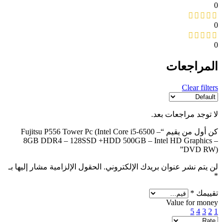
0
0
0
المراجعات
Clear filters
لا توجد مراجعات بعد.
كن أول من يقيم “Fujitsu P556 Tower Pc (Intel Core i5-6500 –
8GB DDR4 – 128SSD +HDD 500GB – Intel HD Graphics –
DVD RW)”
لن يتم نشر عنوان بريدك الإلكتروني.
الحقول الإلزامية مشار إليها بـ
*
تقييمك
*
Value for money
5
4
3
2
1