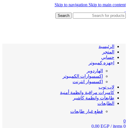
Skip to navigation
Skip to main content
Search
الرئيسية
المتجر
حسابي
اجهزه كمبيوتر
الهاردوير
اكسسوارات الكمبيوتر
اكسسوار انترنت
لاب توب
كاميرات مراقبة وانظمة أمنية
طابعات وانظمة كاشير
الطابعات
قطع غيار طابعات
0
0,00
EGP
/
items
0