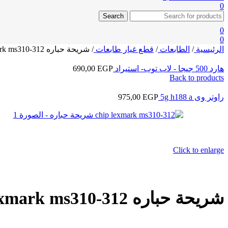
0
Search
0
0
الرئيسية
/
الطابعات
/
قطع غيار طابعات
/
شريحة حباره chip lexmark ms310-312
هارد 500 جيجا - لاب توب- استيراد
EGP
690,00
Back to products
راوتر وى 5g h188 a
EGP
975,00
Click to enlarge
شريحة حباره chip lexmark ms310-312