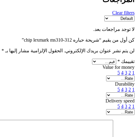
Clear filters
لا توجد مراجعات بعد.
كن أول من يقيم “شريحة حباره chip lexmark ms310-312”
لن يتم نشر عنوان بريدك الإلكتروني.
الحقول الإلزامية مشار إليها بـ
*
تقييمك
*
Value for money
5
4
3
2
1
Durability
5
4
3
2
1
Delivery speed
5
4
3
2
1