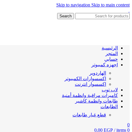
Skip to navigation
Skip to main content
Search
الرئيسية
المتجر
حسابي
اجهزه كمبيوتر
الهاردوير
اكسسوارات الكمبيوتر
اكسسوار انترنت
لاب توب
كاميرات مراقبة وانظمة أمنية
طابعات وانظمة كاشير
الطابعات
قطع غيار طابعات
0
0,00
EGP
/
items
0