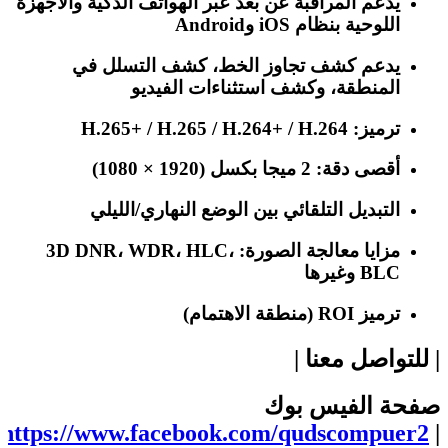
يدعم المراقبة عن بُعد عبر الهواتف الذكية والأجهزة
اللوحية بنظام iOS وAndroid
يدعم كشف تجاوز الخط، كشف التسلل في
المنطقة، وكشف استثناءات الفيديو
ترميز: H.265+ / H.265 / H.264+ / H.264
أقصى دقة: 2 ميجا بكسل (1920 × 1080)
التبديل التلقائي بين الوضع النهاري/الليلي
مزايا معالجة الصورة: 3D DNR، WDR، HLC،
BLC وغيرها
ترميز ROI (منطقة الاهتمام)
| للتواصل معنا |
صفحة الفيس بوك
https://www.facebook.com/qudscompuer2
|