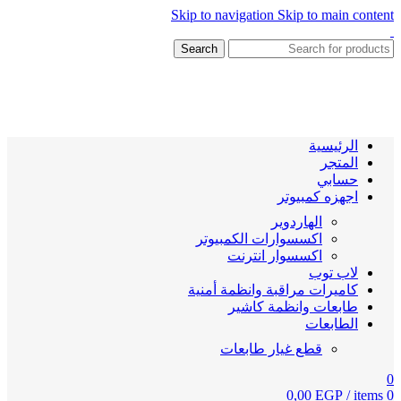
Skip to navigation
Skip to main content
Search
الرئيسية
المتجر
حسابي
اجهزه كمبيوتر
الهاردوير
اكسسوارات الكمبيوتر
اكسسوار انترنت
لاب توب
كاميرات مراقبة وانظمة أمنية
طابعات وانظمة كاشير
الطابعات
قطع غيار طابعات
0
0,00
EGP
/
items
0