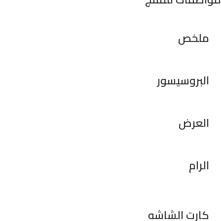
ملخص
البروسيسور
العرض
الرام
كارت الشاشه