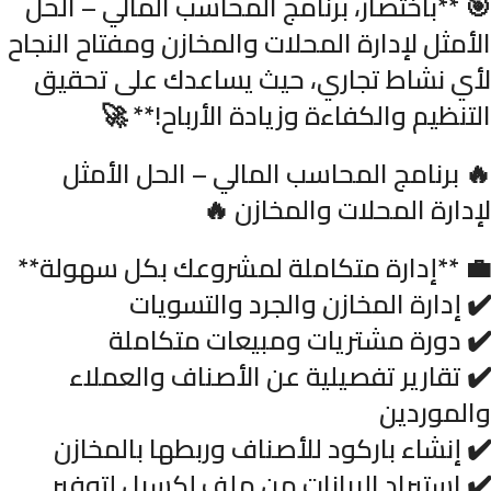
🎯 **باختصار، برنامج المحاسب المالي – الحل
الأمثل لإدارة المحلات والمخازن ومفتاح النجاح
لأي نشاط تجاري، حيث يساعدك على تحقيق
التنظيم والكفاءة وزيادة الأرباح!** 🚀
🔥 برنامج المحاسب المالي – الحل الأمثل
لإدارة المحلات والمخازن 🔥
💼 **إدارة متكاملة لمشروعك بكل سهولة**
✔️ إدارة المخازن والجرد والتسويات
✔️ دورة مشتريات ومبيعات متكاملة
✔️ تقارير تفصيلية عن الأصناف والعملاء
والموردين
✔️ إنشاء باركود للأصناف وربطها بالمخازن
✔️ استيراد البيانات من ملف إكسيل لتوفير