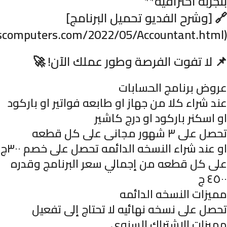
بتجربة احترافية**
🔗 [وشرح الفديو تحميل البرنامج]
(https://www.qudscomputers.com/2022/05/Accountant.html)
📌 لا تفوت الفرصة وطور عملك الآن! 🚀
عروض برنامج الحسابات
عند شراء كلا من جهاز او طابعه فواتير او باركود
او اسكنر باركود او درج كاشير
تحصل على ٣ شهور مجانى على كل قطعه
او عند شراء النسخه الدائمه تحصل على خصم ٣٠٠ج
على كل قطعه من إجمالي سعر البرنامج وقدره
٤٥٠٠ ج
مميزات النسخه الدائمه
تحصل على نسخه نهائيه لا تحتاج إلى تفعيل
مميزات الاشتراك السنوي