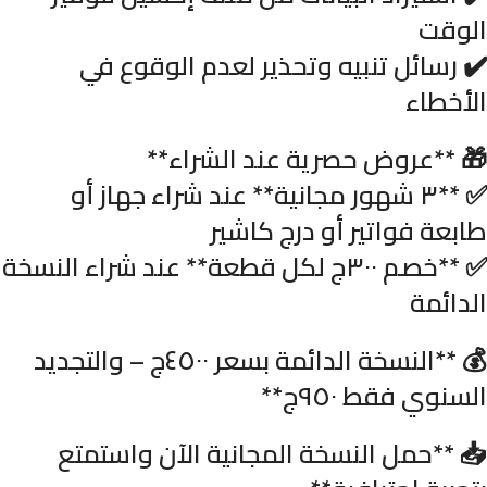
الوقت
✔️ رسائل تنبيه وتحذير لعدم الوقوع في
الأخطاء
🎁 **عروض حصرية عند الشراء**
✅ **٣ شهور مجانية** عند شراء جهاز أو
طابعة فواتير أو درج كاشير
✅ **خصم ٣٠٠ج لكل قطعة** عند شراء النسخة
الدائمة
💰 **النسخة الدائمة بسعر ٤٥٠٠ج – والتجديد
السنوي فقط ٩٥٠ج**
📥 **حمل النسخة المجانية الآن واستمتع