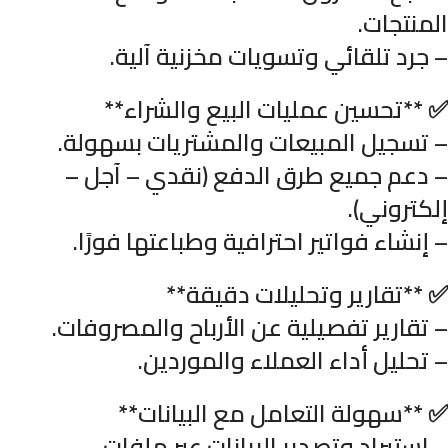
المنتجات.
– جرد تلقائي وتسويات مخزنية آلية.
✅ **تحسين عمليات البيع والشراء**
– تسجيل المبيعات والمشتريات بسهولة.
– دعم جميع طرق الدفع (نقدي – آجل –
إلكتروني).
– إنشاء فواتير احترافية وطباعتها فورًا.
✅ **تقارير وتحليلات دقيقة**
– تقارير تفصيلية عن الأرباح والمصروفات.
– تحليل أداء العملاء والموردين.
✅ **سهولة التعامل مع البيانات**
– استيراد وتصدير البيانات عبر ملفات