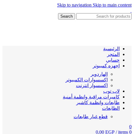
Skip to navigation
Skip to main content
Search
الرئيسية
المتجر
حسابي
اجهزه كمبيوتر
الهاردوير
اكسسوارات الكمبيوتر
اكسسوار انترنت
لاب توب
كاميرات مراقبة وانظمة أمنية
طابعات وانظمة كاشير
الطابعات
قطع غيار طابعات
0
0,00
EGP
/
items
0