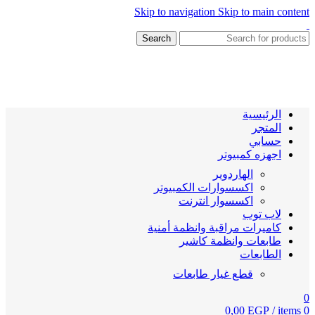
Skip to navigation
Skip to main content
Search
الرئيسية
المتجر
حسابي
اجهزه كمبيوتر
الهاردوير
اكسسوارات الكمبيوتر
اكسسوار انترنت
لاب توب
كاميرات مراقبة وانظمة أمنية
طابعات وانظمة كاشير
الطابعات
قطع غيار طابعات
0
0,00
EGP
/
items
0