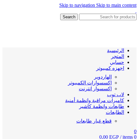
Skip to navigation
Skip to main content
Search
الرئيسية
المتجر
حسابي
اجهزه كمبيوتر
الهاردوير
اكسسوارات الكمبيوتر
اكسسوار انترنت
لاب توب
كاميرات مراقبة وانظمة أمنية
طابعات وانظمة كاشير
الطابعات
قطع غيار طابعات
0
0,00
EGP
/
items
0