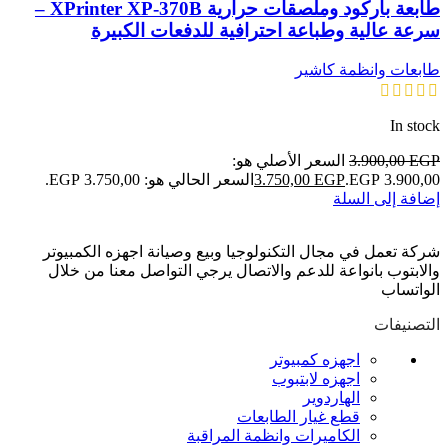
طابعة باركود وملصقات حرارية XPrinter XP-370B –
سرعة عالية وطباعة احترافية للدفعات الكبيرة
طابعات وانظمة كاشير
In stock
EGP
3.900,00
السعر الأصلي هو:
3.900,00 EGP.
EGP
3.750,00
السعر الحالي هو: 3.750,00 EGP.
إضافة إلى السلة
شركة تعمل في مجال التكنولوجيا وبيع وصيانة اجهزه الكمبيوتر
والابتوب بانواعة للدعم والاتصال يرجي التواصل معنا من خلال
الواتساب
التصنيفات
اجهزه كمبيوتر
اجهزه لابتبوب
الهاردوير
قطع غيار الطابعات
الكاميرات وانظمة المراقبة