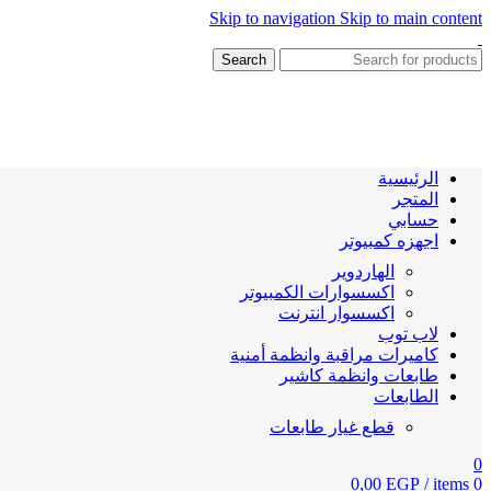
Skip to navigation
Skip to main content
Search
الرئيسية
المتجر
حسابي
اجهزه كمبيوتر
الهاردوير
اكسسوارات الكمبيوتر
اكسسوار انترنت
لاب توب
كاميرات مراقبة وانظمة أمنية
طابعات وانظمة كاشير
الطابعات
قطع غيار طابعات
0
0,00
EGP
/
items
0