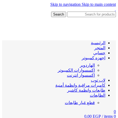
Skip to navigation
Skip to main content
Search
الرئيسية
المتجر
حسابي
اجهزه كمبيوتر
الهاردوير
اكسسوارات الكمبيوتر
اكسسوار انترنت
لاب توب
كاميرات مراقبة وانظمة أمنية
طابعات وانظمة كاشير
الطابعات
قطع غيار طابعات
0
0,00
EGP
/
items
0