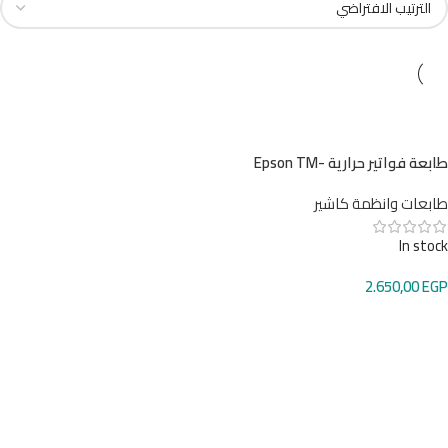
طابعة فواتير حرارية Epson TM-
T88IV – سرعة عالية واعتمادية
طابعات وانظمة كاشير
احترافية لأنظمة الكاشير POS
In stock
2.650,00
EGP
إضافة إلى السلة