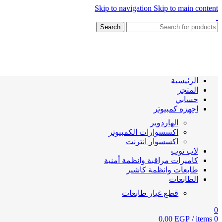
Skip to navigation
Skip to main content
Search
الرئيسية
المتجر
حسابي
اجهزه كمبيوتر
الهاردوير
اكسسوارات الكمبيوتر
اكسسوار انترنت
لاب توب
كاميرات مراقبة وانظمة أمنية
طابعات وانظمة كاشير
الطابعات
قطع غيار طابعات
0
0,00
EGP
/
items
0