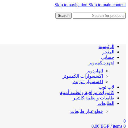
Skip to navigation
Skip to main content
Search
الرئيسية
المتجر
حسابي
اجهزه كمبيوتر
الهاردوير
اكسسوارات الكمبيوتر
اكسسوار انترنت
لاب توب
كاميرات مراقبة وانظمة أمنية
طابعات وانظمة كاشير
الطابعات
قطع غيار طابعات
0
0,00
EGP
/
items
0