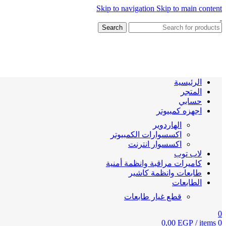
Skip to navigation
Skip to main content
Search
الرئيسية
المتجر
حسابي
اجهزه كمبيوتر
الهاردوير
اكسسوارات الكمبيوتر
اكسسوار انترنت
لاب توب
كاميرات مراقبة وانظمة أمنية
طابعات وانظمة كاشير
الطابعات
قطع غيار طابعات
0
0,00
EGP
/
items
0