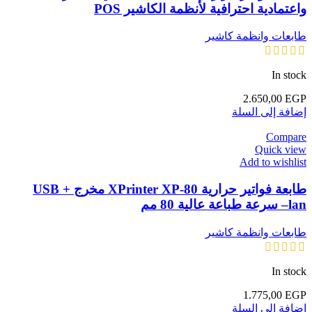
واعتمادية احترافية لأنظمة الكاشير POS
طابعات وانظمة كاشير
In stock
2.650,00
EGP
إضافة إلى السلة
Compare
Quick view
Add to wishlist
طابعة فواتير حرارية XPrinter XP-80 مخرج USB +
lan– سرعة طباعة عالية 80 مم
طابعات وانظمة كاشير
In stock
1.775,00
EGP
إضافة إلى السلة