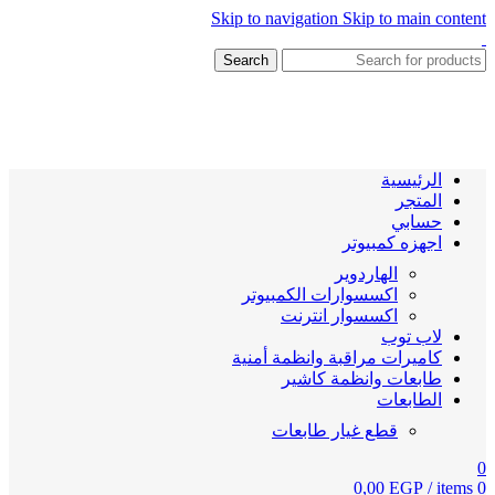
Skip to navigation
Skip to main content
Search
الرئيسية
المتجر
حسابي
اجهزه كمبيوتر
الهاردوير
اكسسوارات الكمبيوتر
اكسسوار انترنت
لاب توب
كاميرات مراقبة وانظمة أمنية
طابعات وانظمة كاشير
الطابعات
قطع غيار طابعات
0
0,00
EGP
/
items
0