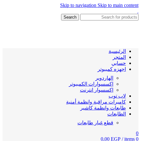
Skip to navigation
Skip to main content
Search
الرئيسية
المتجر
حسابي
اجهزه كمبيوتر
الهاردوير
اكسسوارات الكمبيوتر
اكسسوار انترنت
لاب توب
كاميرات مراقبة وانظمة أمنية
طابعات وانظمة كاشير
الطابعات
قطع غيار طابعات
0
0,00
EGP
/
items
0