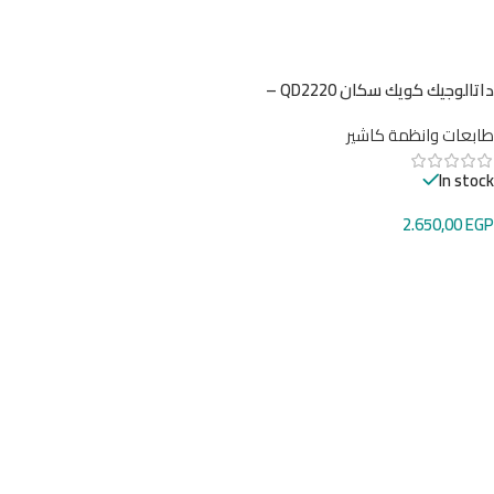
داتالوجيك كويك سكان QD2220 –
قارئ باركود سلكي متطور للتصوير
طابعات وانظمة كاشير
الخطي
In stock
2.650,00
EGP
إضافة إلى السلة